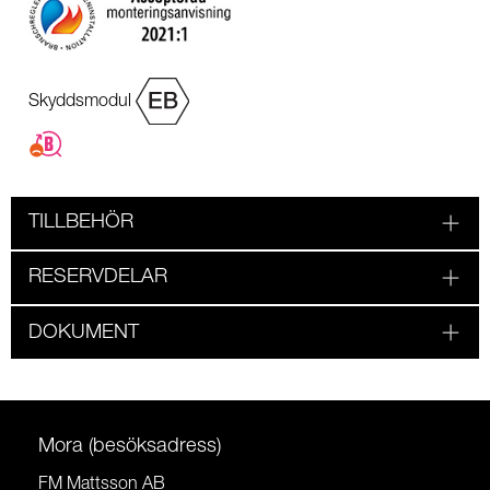
Skyddsmodul
TILLBEHÖR
RESERVDELAR
DOKUMENT
Mora (besöksadress)
FM Mattsson AB