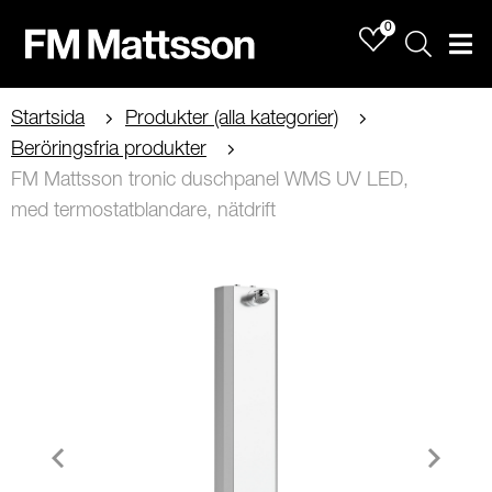
0
Sök
Men
Startsida
Produkter (alla kategorier)
Beröringsfria produkter
FM Mattsson tronic duschpanel WMS UV LED,
med termostatblandare, nätdrift
Item