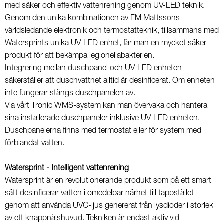
med säker och effektiv vattenrening genom UV-LED teknik.
Genom den unika kombinationen av FM Mattssons
världsledande elektronik och termostatteknik, tillsammans med
Watersprints unika UV-LED enhet, får man en mycket säker
produkt för att bekämpa legionellabakterien.
Integrering mellan duschpanel och UV-LED enheten
säkerställer att duschvattnet alltid är desinficerat. Om enheten
inte fungerar stängs duschpanelen av.
Via vårt Tronic WMS-system kan man övervaka och hantera
sina installerade duschpaneler inklusive UV-LED enheten.
Duschpanelerna finns med termostat eller för system med
förblandat vatten.
Watersprint - Intelligent vattenrening
Watersprint är en revolutionerande produkt som på ett smart
sätt desinficerar vatten i omedelbar närhet till tappstället
genom att använda UVC-ljus genererat från lysdioder i storlek
av ett knappnålshuvud. Tekniken är endast aktiv vid