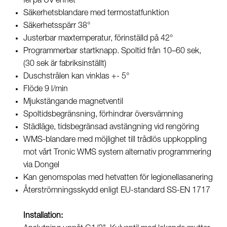
fel på UV enhet
Säkerhetsblandare med termostatfunktion
Säkerhetsspärr 38°
Justerbar maxtemperatur, förinställd på 42°
Programmerbar startknapp. Spoltid från 10–60 sek,
(30 sek är fabriksinställt)
Duschstrålen kan vinklas +- 5°
Flöde 9 l/min
Mjukstängande magnetventil
Spoltidsbegränsning, förhindrar översvämning
Städläge, tidsbegränsad avstängning vid rengöring
WMS-blandare med möjlighet till trådlös uppkoppling
mot vårt Tronic WMS system alternativ programmering
via Dongel
Kan genomspolas med hetvatten för legionellasanering
Återströmningsskydd enligt EU-standard SS-EN 1717
Installation: