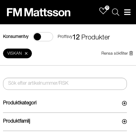
0
Sök
Men
12
Produkter
Konsumentvy
Proffsvy
VISKAN
Rensa sökfilter
Produktkategori
Produktfamilj