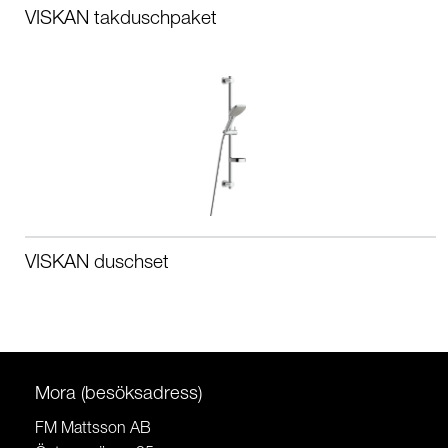
VISKAN takduschpaket
VISKAN duschset
Mora (besöksadress)
FM Mattsson AB