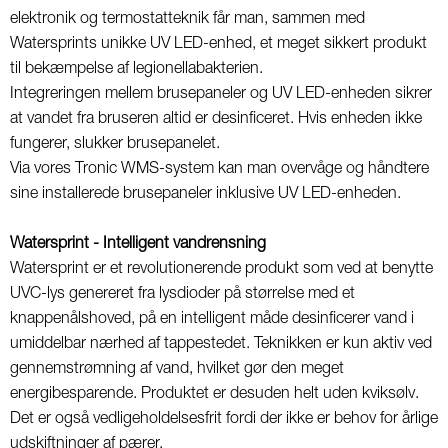
elektronik og termostatteknik får man, sammen med
Watersprints unikke UV LED-enhed, et meget sikkert produkt
til bekæmpelse af legionellabakterien.
Integreringen mellem brusepaneler og UV LED-enheden sikrer
at vandet fra bruseren altid er desinficeret. Hvis enheden ikke
fungerer, slukker brusepanelet.
Via vores Tronic WMS-system kan man overvåge og håndtere
sine installerede brusepaneler inklusive UV LED-enheden.
Watersprint - Intelligent vandrensning
Watersprint er et revolutionerende produkt som ved at benytte
UVC-lys genereret fra lysdioder på størrelse med et
knappenålshoved, på en intelligent måde desinficerer vand i
umiddelbar nærhed af tappestedet. Teknikken er kun aktiv ved
gennemstrømning af vand, hvilket gør den meget
energibesparende. Produktet er desuden helt uden kviksølv.
Det er også vedligeholdelsesfrit fordi der ikke er behov for årlige
udskiftninger af pærer.