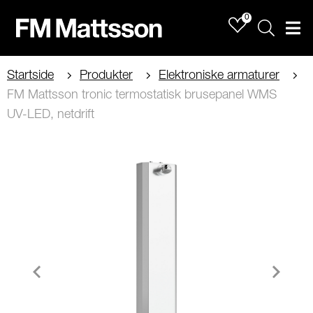
0
Sök
Men
Startside
Produkter
Elektroniske armaturer
FM Mattsson tronic termostatisk brusepanel WMS
UV-LED, netdrift
Item
1
of