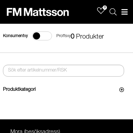
0
Sök
Men
0
Produkter
Konsumentvy
Proffsvy
Produktkategori
Mora (besöksadress)