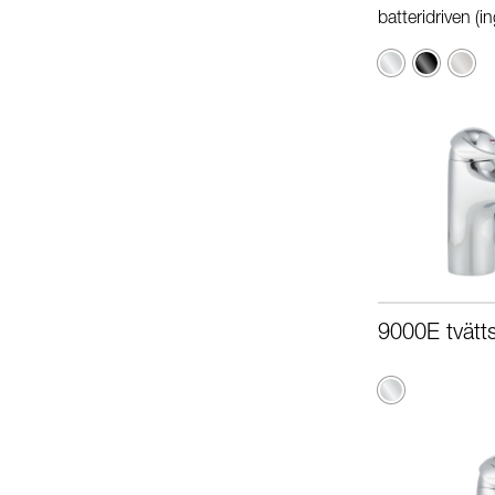
batteridriven (in
Krom
Svart
Borst
krom
9000E tvätts
Krom