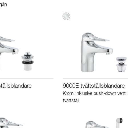
går)
ad
Krom
tällsblandare
9000E tvättställsblandare
Krom, inklusive push-down ventil 
tvättställ