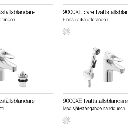
ställsblandare
9000XE care tvättställsbla
föranden
Finns i olika utföranden
Krom
ställsblandare
9000XE tvättställsblandare
til
Med självstängande handdusch
Krom