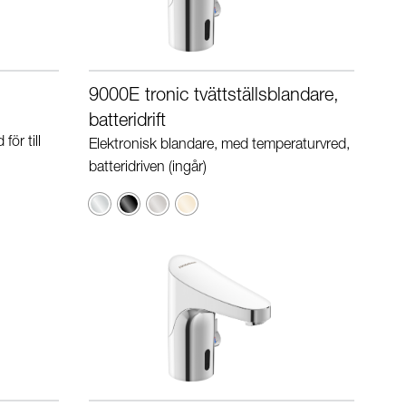
9000E tronic tvättställsblandare,
batteridrift
ör till
Elektronisk blandare, med temperaturvred,
batteridriven (ingår)
Krom
Svart
Borstad
Polerad
krom
mässing
(PVD)