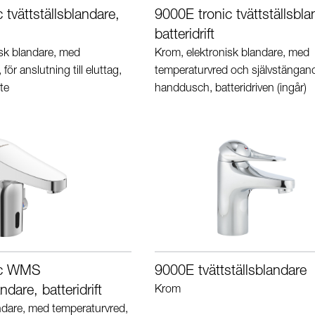
 tvättställsblandare,
9000E tronic tvättställsbla
batteridrift
isk blandare, med
Krom, elektronisk blandare, med
för anslutning till eluttag,
temperaturvred och självstängan
te
handdusch, batteridriven (ingår)
ic WMS
9000E tvättställsblandare
andare, batteridrift
Krom
ndare, med temperaturvred,