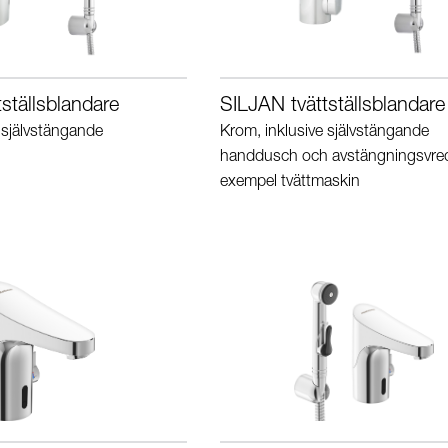
ställsblandare
SILJAN tvättställsblandare
 självstängande
Krom, inklusive självstängande
handdusch och avstängningsvred f
exempel tvättmaskin