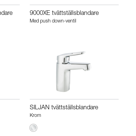
ndare
9000XE tvättställsblandare
Med push down-ventil
SILJAN tvättställsblandare
Krom
Krom