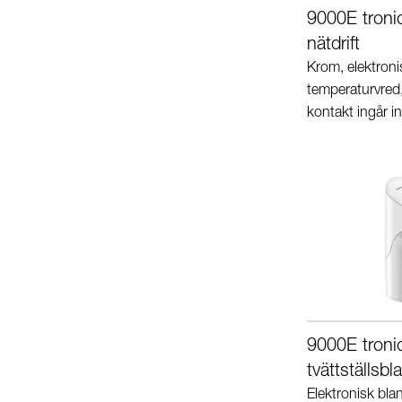
9000E tronic
nätdrift
Krom, elektron
temperaturvred, 
kontakt ingår in
9000E tron
tvättställsbl
Elektronisk bla