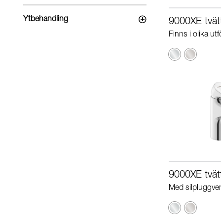
Ytbehandling
9000XE tvätt
Finns i olika ut
Krom
Borstad
krom
9000XE tvätt
Med silpluggven
Krom
Borstad
krom