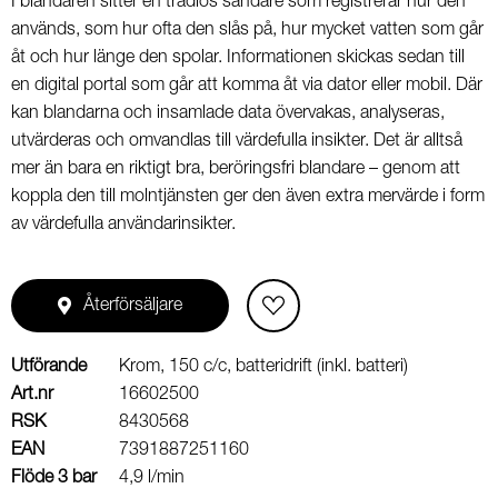
I blandaren sitter en trådlös sändare som registrerar hur den
används, som hur ofta den slås på, hur mycket vatten som går
åt och hur länge den spolar. Informationen skickas sedan till
en digital portal som går att komma åt via dator eller mobil. Där
kan blandarna och insamlade data övervakas, analyseras,
utvärderas och omvandlas till värdefulla insikter. Det är alltså
mer än bara en riktigt bra, beröringsfri blandare – genom att
koppla den till molntjänsten ger den även extra mervärde i form
av värdefulla användarinsikter.
Återförsäljare
Utförande
Krom, 150 c/c, batteridrift (inkl. batteri)
Art.nr
16602500
RSK
8430568
EAN
7391887251160
Flöde 3 bar
4,9 l/min