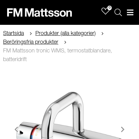
0
Sök
Men
Startsida
Produkter (alla kategorier)
Beröringsfria produkter
FM Mattsson tronic WMS, termostatblandare,
batteridrift
Item