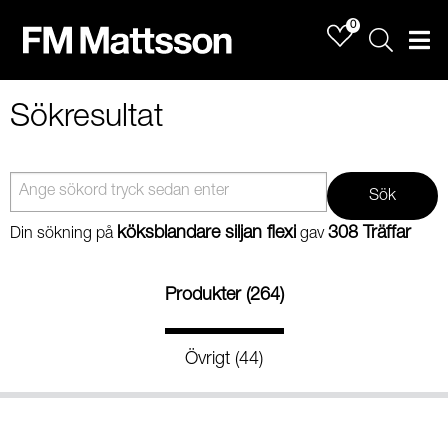
0
Sök
Men
Sökresultat
Sök
köksblandare siljan flexi
308 Träffar
Din sökning på
gav
Produkter (264)
Övrigt (44)