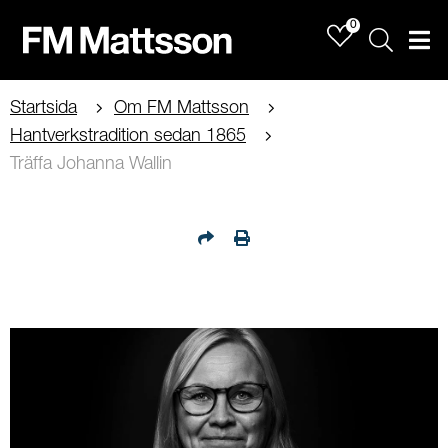
0
Sök
Men
Startsida
Om FM Mattsson
Hantverkstradition sedan 1865
Träffa Johanna Wallin