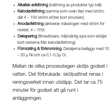
Alkalisk avfettning
(tvättning av produkter typ tvål)
Katodavfettning
(samma som ovan fast med ström,
där 4 – 10V ström stöter bort smutsen)
Anodavfettning
(aktiverar mässingen med ström för
nicklet, 4 – 10V)
Dekapering
(filmavlösare, miljövänlig syra som sköljer
bort resterna från katodavfettning)
Förnickling & förkromning.
Detaljerna beläggs med 10
– 20 µ Ni och ca 0,1-0,3µ Cr.
Mellan de olika processtegen sköljs godset i
vatten. Det förbrukade sköljvattnet renas i
reningsverket innan utsläpp. Det tar ca 75
minuter för godset att gå runt i
anläggningen.