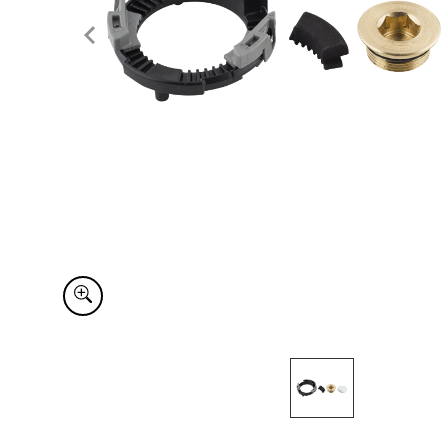
Item
1
of
1