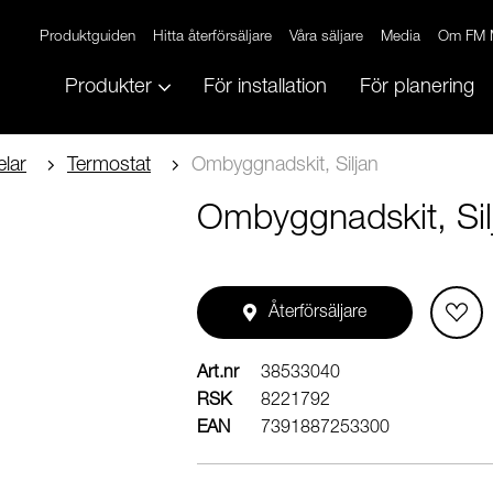
Produktguiden
Hitta återförsäljare
Våra säljare
Media
Om FM 
Produkter
För installation
För planering
lar
Termostat
Ombyggnadskit, Siljan
Ombyggnadskit, Sil
Återförsäljare
Art.nr
38533040
RSK
8221792
EAN
7391887253300