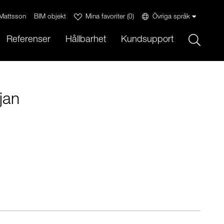
Mattsson
BIM objekt
Mina favoriter
(
0
)
Övriga språk
Sök
Referenser
Hållbarhet
Kundsupport
jan