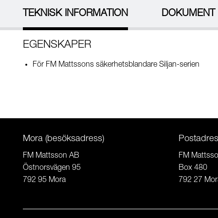
TEKNISK INFORMATION
DOKUMENT
EGENSKAPER
För FM Mattssons säkerhetsblandare Siljan-serien
Mora (besöksadress)
Postadre
FM Mattsson AB
FM Mattss
Östnorsvägen 95
Box 480
792 95 Mora
792 27 Mor