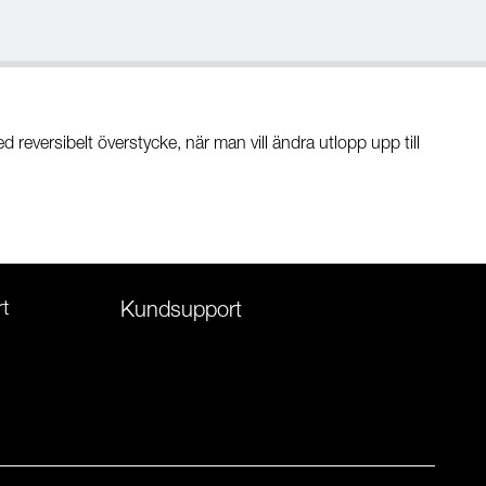
eversibelt överstycke, när man vill ändra utlopp upp till
t
Kundsupport