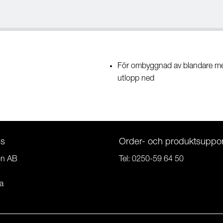
För ombyggnad av blandare med r
utlopp ned
ss
Order- och produktsuppor
on AB
Tel:
0250-59 64 50
a