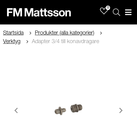
0
Sök
Men
Startsida
Produkter (alla kategorier)
Verktyg
Adapter 3/4 till konavdragare
Item
1
of
1