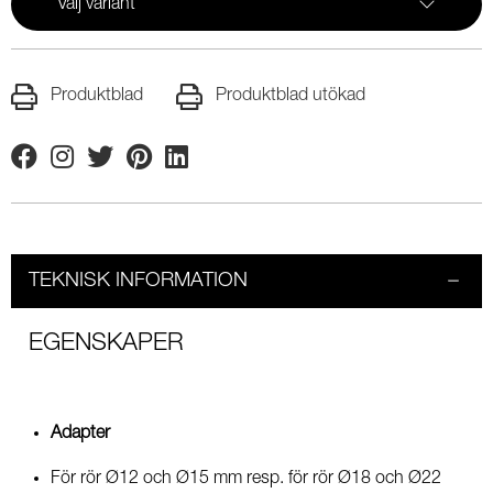
Välj variant
Produktblad
Produktblad utökad
Facebook
Instagram
Twitter
Pinterest
Linkedin
TEKNISK INFORMATION
EGENSKAPER
Adapter
För rör Ø12 och Ø15 mm resp. för rör Ø18 och Ø22