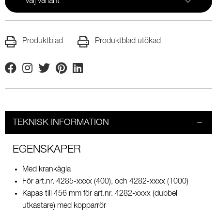
Välj variant
Produktblad
Produktblad utökad
Facebook
Instagram
Twitter
Pinterest
Linkedin
TEKNISK INFORMATION
EGENSKAPER
Med krankägla
För art.nr. 4285-xxxx (400), och 4282-xxxx (1000)
Kapas till 456 mm för art.nr. 4282-xxxx (dubbel
utkastare) med kopparrör