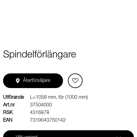
2
Spindelförlängare
Återförsäljare
Utförande
L=1058 mm, för (1000 mm)
Art.nr
37504000
RSK
4316878
EAN
7319043750142