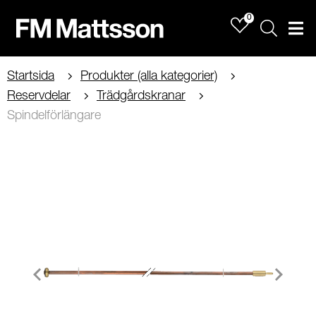
0
Sök
Men
Startsida
Produkter (alla kategorier)
Reservdelar
Trädgårdskranar
Spindelförlängare
Item
1
of