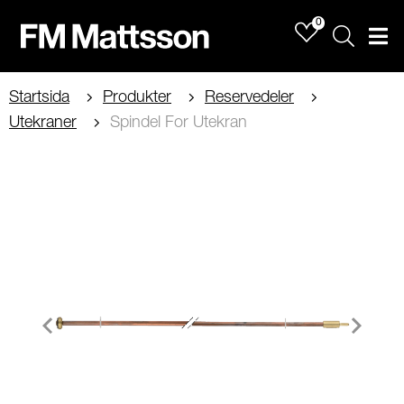
0
Sök
Men
Startsida
Produkter
Reservedeler
Utekraner
Spindel For Utekran
Item
1
of
2