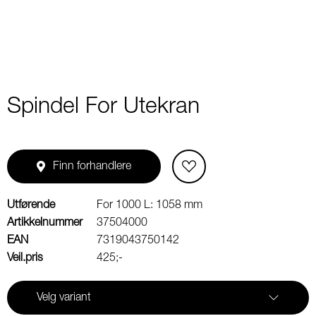
Spindel For Utekran
Finn forhandlere
Utførende
For 1000 L: 1058 mm
Artikkelnummer
37504000
EAN
7319043750142
Veil.pris
425;-
Velg variant