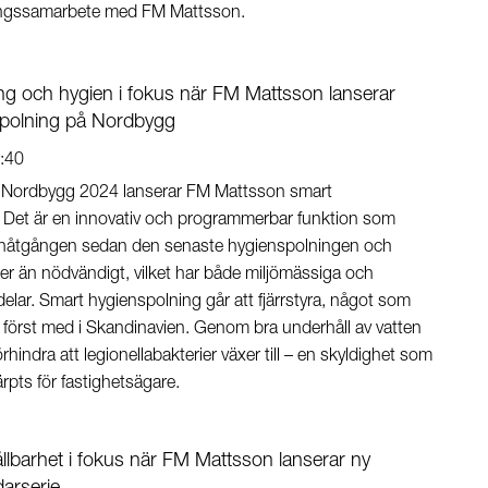
ringssamarbete med FM Mattsson.
ng och hygien i fokus när FM Mattsson lanserar
spolning på Nordbygg
:40
Nordbygg 2024 lanserar FM Mattsson smart
 Det är en innovativ och programmerbar funktion som
tenåtgången sedan den senaste hygienspolningen och
mer än nödvändigt, vilket har både miljömässiga och
elar. Smart hygienspolning går att fjärrstyra, något som
först med i Skandinavien. Genom bra underhåll av vatten
hindra att legionellabakterier växer till – en skyldighet som
rpts för fastighetsägare.
ållbarhet i fokus när FM Mattsson lanserar ny