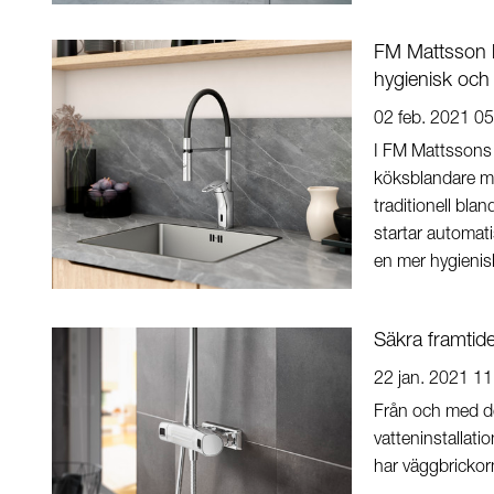
FM Mattsson l
hygienisk och 
02 feb. 2021 05
I FM Mattssons 
köksblandare me
traditionell blan
startar automati
en mer hygienis
Säkra framtid
22 jan. 2021 11
Från och med de
vatteninstallati
har väggbrickorn