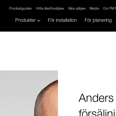
Produktguiden
Hitta återförsäljare
Våra säljare
Media
Om FM 
Produkter
För installation
För planering
Anders 
försälj