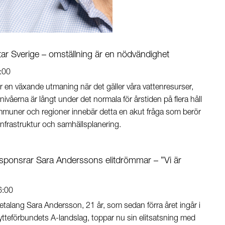
tar Sverige – omställning är en nödvändighet
:00
ör en växande utmaning när det gäller våra vattenresurser,
ivåerna är långt under det normala för årstiden på flera håll
ommuner och regioner innebär detta en akut fråga som berör
infrastruktur och samhällsplanering.
ponsrar Sara Anderssons elitdrömmar – ”Vi är
6:00
etalang Sara Andersson, 21 år, som sedan förra året ingår i
tteförbundets A-landslag, toppar nu sin elitsatsning med