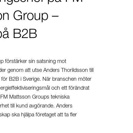
on Group –
 på B2B
 förstärker sin satsning mot
der genom att utse Anders Thorildsson till
f för B2B i Sverige. När branschen möter
ergieffektiviseringsmål och ett förändrat
r FM Mattsson Groups tekniska
het till kund avgörande. Anders
kap ska hjälpa företaget att ta fler