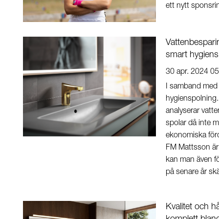
ett nytt spons
Vattenbespari
smart hygien
30 apr. 2024 05
I samband med 
hygienspolning.
analyserar vat
spolar då inte 
ekonomiska förd
FM Mattsson är 
kan man även för
på senare år skä
Kvalitet och h