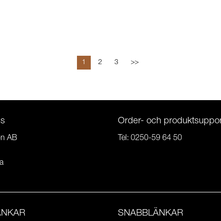
1
2
3
>>
ss
Order- och produktsuppor
on AB
Tel:
0250-59 64 50
a
ÄNKAR
SNABBLÄNKAR