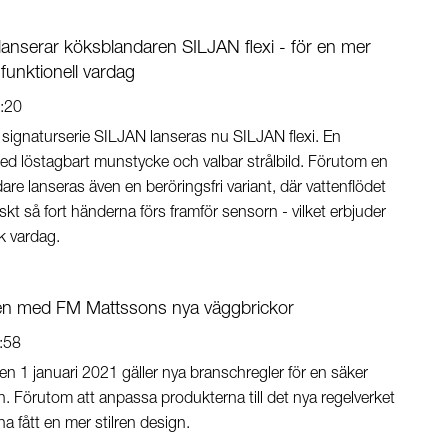
anserar köksblandaren SILJAN flexi - för en mer
funktionell vardag
:20
signaturserie SILJAN lanseras nu SILJAN flexi. En
d löstagbart munstycke och valbar strålbild. Förutom en
dare lanseras även en beröringsfri variant, där vattenflödet
skt så fort händerna förs framför sensorn - vilket erbjuder
k vardag.
en med FM Mattssons nya väggbrickor
:58
n 1 januari 2021 gäller nya branschregler för en säker
on. Förutom att anpassa produkterna till det nya regelverket
a fått en mer stilren design.