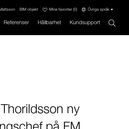
Mattsson
BIM objekt
Mina favoriter
(
0
)
Övriga språk
Sök
Referenser
Hållbarhet
Kundsupport
Thorildsson ny
ningschef på FM