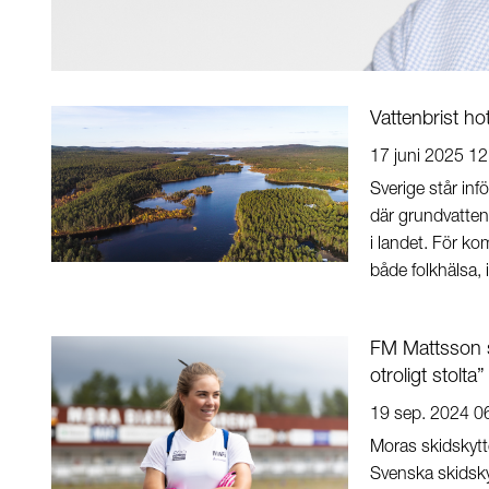
Vattenbrist ho
17 juni 2025 12
Sverige står inf
där grundvattenn
i landet. För k
både folkhälsa, 
FM Mattsson s
otroligt stolta”
19 sep. 2024 0
Moras skidskytt
Svenska skidsky