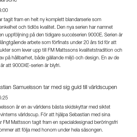
darserie
8:00
 tagit fram en helt ny komplett blandarserie som
nkelhet och tidlös kvalitet. Den nya serien har namnet
n uppföljning på den tidigare succéserien 9000E. Serien är
t långtgående arbete som förfinats under 20 års tid för att
ukter som lever upp till FM Mattssons kvalitetstradition och
v på hållbarhet, både gällande miljö och design. En av de
är att 9000XE-serien är blyfri.
stian Samuelsson tar med sig guld till världscupen
6:25
lsson är en av världens bästa skidskyttar med siktet
 i vinterns världscup. För att hjälpa Sebastian med sina
ar FM Mattsson tagit fram en specialdesignad beröringsfri
ommer att följa med honom under hela säsongen.