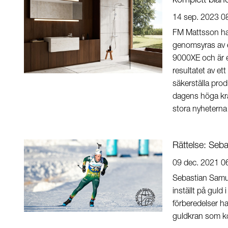
komplett blan
14 sep. 2023 0
FM Mattsson har
genomsyras av e
9000XE och är e
resultatet av et
säkerställa prod
dagens höga kra
stora nyheterna 
Rättelse: Seba
09 dec. 2021 0
Sebastian Samue
inställt på guld
förberedelser h
guldkran som k