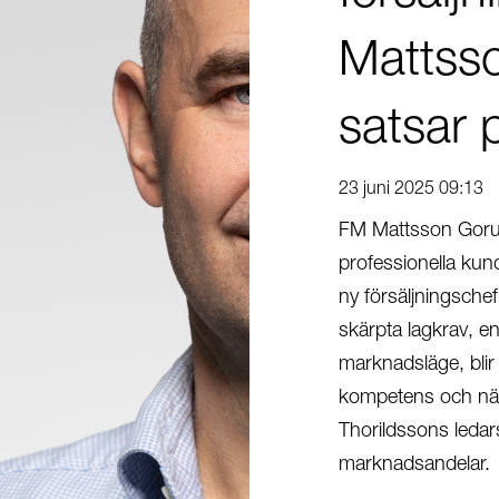
Mattss
satsar
23 juni 2025 09:13
FM Mattsson Gorup
professionella kun
ny försäljningsche
skärpta lagkrav, en
marknadsläge, bli
kompetens och när
Thorildssons ledars
marknadsandelar.