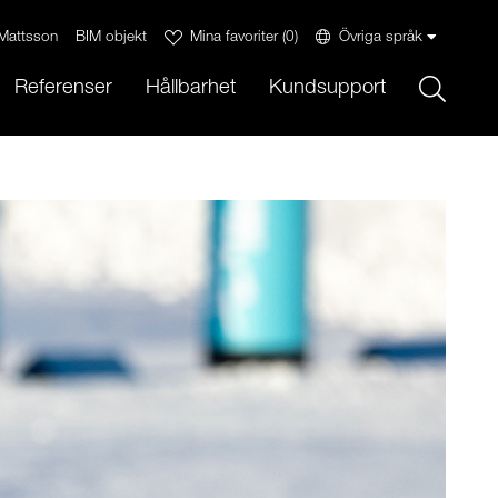
Mattsson
BIM objekt
Mina favoriter
(
0
)
Övriga språk
Sök
Referenser
Hållbarhet
Kundsupport