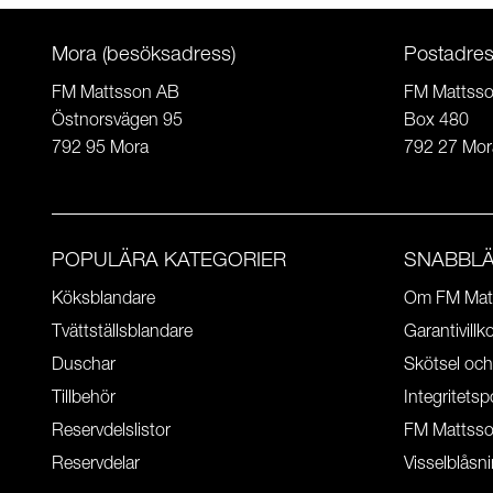
Mora (besöksadress)
Postadre
FM Mattsson AB
FM Mattss
Östnorsvägen 95
Box 480
792 95 Mora
792 27 Mor
POPULÄRA KATEGORIER
SNABBL
Köksblandare
Om FM Mat
Tvättställsblandare
Garantivillk
Duschar
Skötsel och
Tillbehör
Integritetsp
Reservdelslistor
FM Mattss
Reservdelar
Visselblåsn