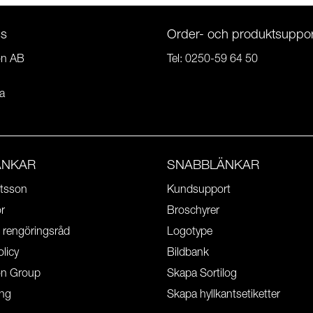
ss
Order- och produktsuppor
on AB
Tel:
0250-59 64 50
a
ÄNKAR
SNABBLÄNKAR
tsson
Kundsupport
or
Broschyrer
 rengöringsråd
Logotype
olicy
Bildbank
on Group
Skapa Sortilog
ing
Skapa hyllkantsetiketter