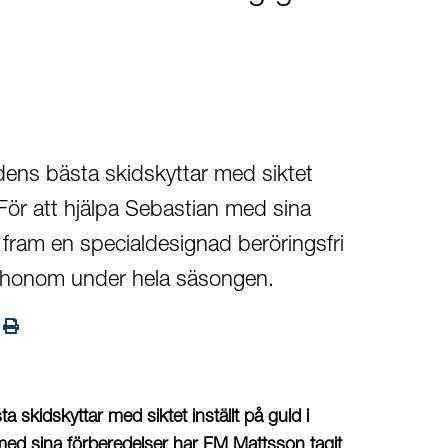
dens bästa skidskyttar med siktet
. För att hjälpa Sebastian med sina
 fram en specialdesignad beröringsfri
 honom under hela säsongen.
skidskyttar med siktet inställt på guld i
 med sina förberedelser har FM Mattsson tagit