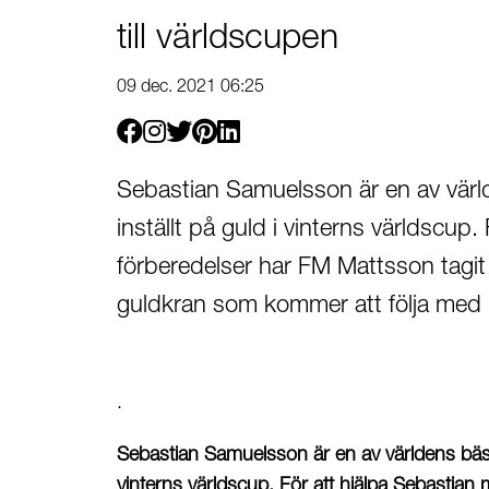
till världscupen
09 dec. 2021 06:25
Facebook
Instagram
Twitter
Pinterest
Linkedin
Sebastian Samuelsson är en av värl
inställt på guld i vinterns världscup
förberedelser har FM Mattsson tagit
guldkran som kommer att följa med
.
Sebastian Samuelsson är en av världens bästa 
vinterns världscup. För att hjälpa Sebastian