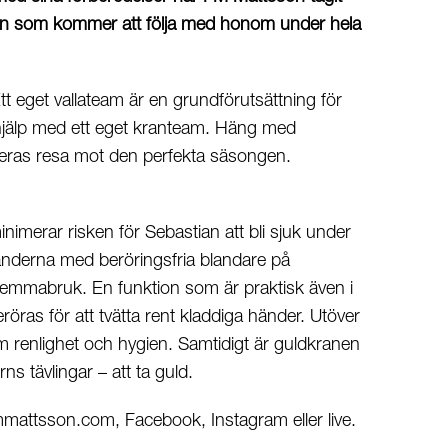
ran som kommer att följa med honom under hela
tt eget vallateam är en grundförutsättning för
shjälp med ett eget kranteam. Häng med
ras resa mot den perfekta säsongen.
nimerar risken för Sebastian att bli sjuk under
änderna med beröringsfria blandare på
 hemmabruk. En funktion som är praktisk även i
ras för att tvätta rent kladdiga händer. Utöver
m renlighet och hygien. Samtidigt är guldkranen
ns tävlingar – att ta guld.
mmattsson.com
,
Facebook
,
Instagram
eller live.