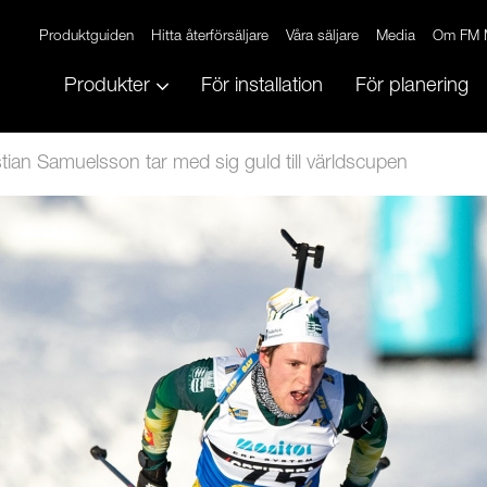
Produktguiden
Hitta återförsäljare
Våra säljare
Media
Om FM 
Produkter
För installation
För planering
tian Samuelsson tar med sig guld till världscupen