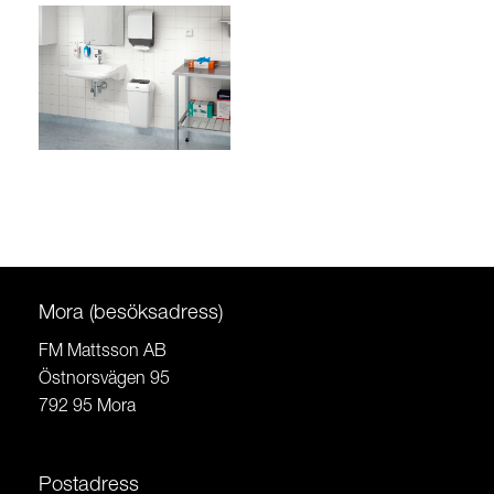
Mora (besöksadress)
FM Mattsson AB
Östnorsvägen 95
792 95 Mora
Postadress