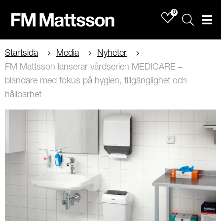
0
Sök
Men
Startsida
Media
Nyheter
FM Mattsson lanserar vårdserien MEDICARE –
blandare med fokus på hygien, tillgänglighet och
hållbarhet