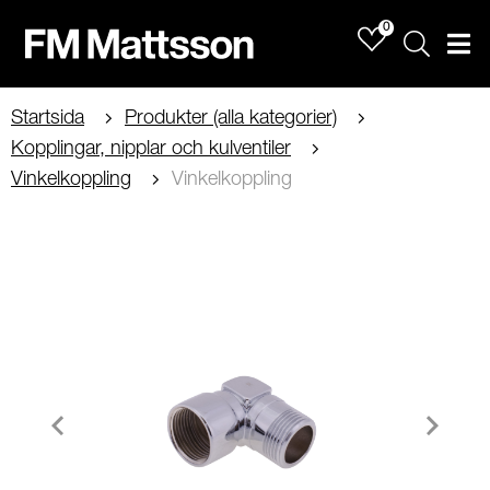
0
Sök
Men
Startsida
Produkter (alla kategorier)
Kopplingar, nipplar och kulventiler
Vinkelkoppling
Vinkelkoppling
Item
1
of