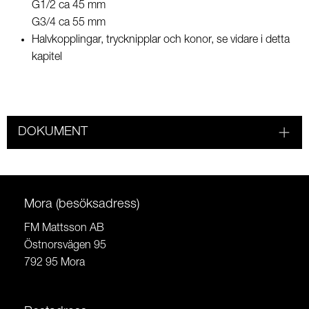
G1/2 ca 45 mm
G3/4 ca 55 mm
Halvkopplingar, trycknipplar och konor, se vidare i detta
kapitel
DOKUMENT
Mora (besöksadress)
FM Mattsson AB
Östnorsvägen 95
792 95 Mora