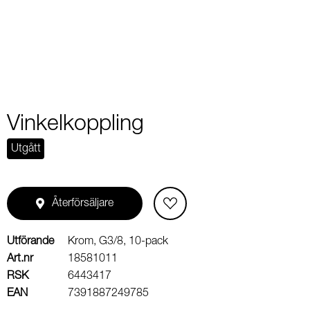
2
Vinkelkoppling
Utgått
Återförsäljare
Utförande
Krom, G3/8, 10-pack
Art.nr
18581011
RSK
6443417
EAN
7391887249785