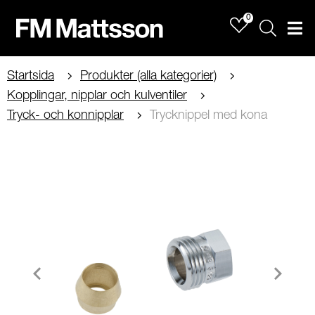
0
Sök
Men
Startsida
Produkter (alla kategorier)
Kopplingar, nipplar och kulventiler
Tryck- och konnipplar
Trycknippel med kona
Item
1
of