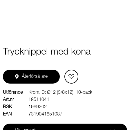
1
Trycknippel med kona
Återförsäljare
Utförande
Krom, D: Ø12 (3/8x12), 10-pack
Art.nr
18511041
RSK
1969202
EAN
7319041851087