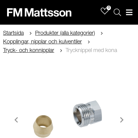
0
Sök
Men
Startsida
Produkter (alla kategorier)
Kopplingar, nipplar och kulventiler
Tryck- och konnipplar
Trycknippel med kona
Item
1
of