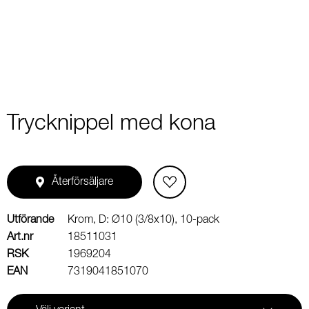
1
Trycknippel med kona
Återförsäljare
Utförande
Krom, D: Ø10 (3/8x10), 10-pack
Art.nr
18511031
RSK
1969204
EAN
7319041851070