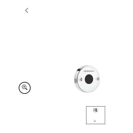
Item
1
of
1