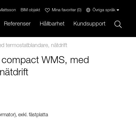
Mattsson
BIM objekt
Mina favoriter
(
0
)
Övriga språk
Sök
Referenser
Hållbarhet
Kundsupport
termostatblandare, nätdrift
ic compact WMS, med
ätdrift
ormator), exkl. fästplatta