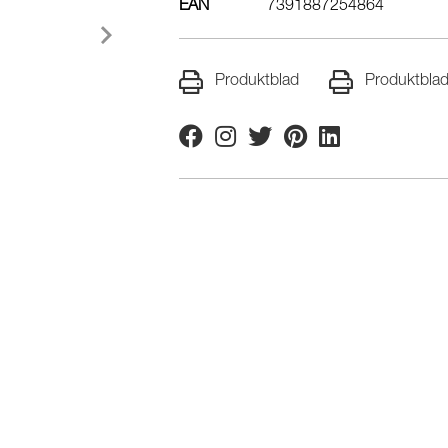
EAN
7391887254864
Produktblad
Produktbla
Facebook
Instagram
Twitter
Pinterest
Linkedin