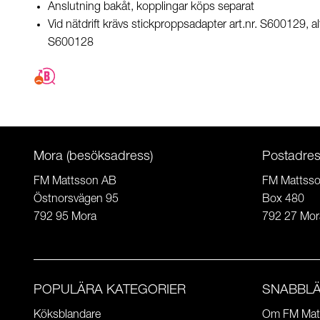
Anslutning bakåt, kopplingar köps separat
Vid nätdrift krävs stickproppsadapter art.nr. S600129, alt
S600128
Mora (besöksadress)
Postadre
FM Mattsson AB
FM Mattss
Östnorsvägen 95
Box 480
792 95 Mora
792 27 Mor
POPULÄRA KATEGORIER
SNABBL
Köksblandare
Om FM Mat