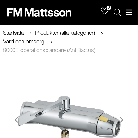
0
Sök
Men
Startsida
Produkter (alla kategorier)
Vård och omsorg
9000E operationsblandare (AntiBactus)
Item
1
of