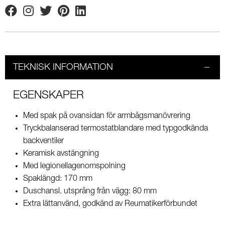
Facebook
Instagram
Twitter
Pinterest
Linkedin
TEKNISK INFORMATION
EGENSKAPER
Med spak på ovansidan för armbågsmanövrering
Tryckbalanserad termostatblandare med typgodkända
backventiler
Keramisk avstängning
Med legionellagenomspolning
Spaklängd: 170 mm
Duschansl. utsprång från vägg: 80 mm
Extra lättanvänd, godkänd av Reumatikerförbundet