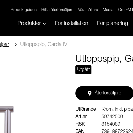
Produktguiden
Hitta återförsäljare
Våra säljare
Media
Om FM 
Produkter
För installation
För planering
ipar
Utloppspip, Garda IV
Utloppspip, G
Utgått
Återförsäljare
Utförande
Krom, inkl. pipa
Art.nr
59742500
RSK
8154089
EAN
73918872292