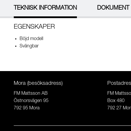
TEKNISK INFORMATION
DOKUMENT
EGENSKAPER
Böjd modell
Svängbar
Mora (besöksadress)
Postadre
FM Mattsson AB
FM Mattss
Östnorsvägen 95
Box 480
792 95 Mora
792 27 Mor