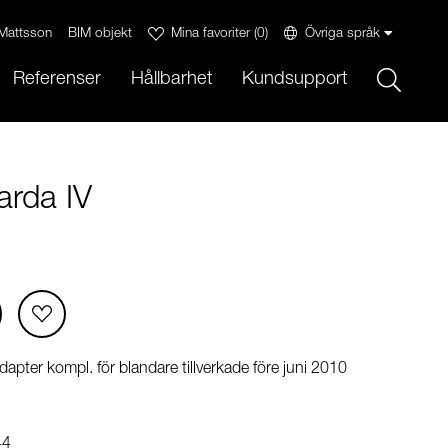
Mattsson
BIM objekt
Mina favoriter
(
0
)
Övriga språk
Sök
Referenser
Hållbarhet
Kundsupport
arda IV
dapter kompl. för blandare tillverkade före juni 2010
44