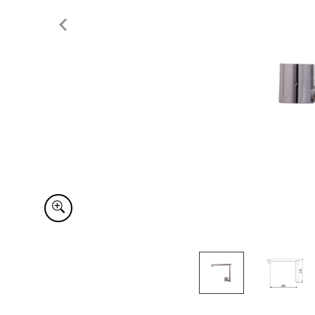
Item
1
of
2