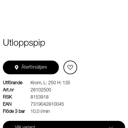
Utloppspip
Återförsäljare
Utförande
Krom, L: 250 H: 135
Art.nr
28102500
RSK
8153918
EAN
7319042810045
Flöde 3 bar
10,0 l/min
Välj variant