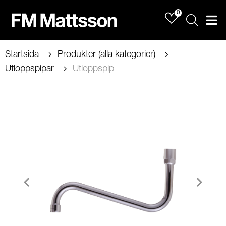
0
Sök
Men
Startsida
Produkter (alla kategorier)
Utloppspipar
Utloppspip
Item
1
of
2