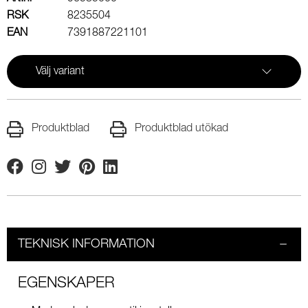
RSK
8235504
EAN
7391887221101
Välj variant
Produktblad
Produktblad utökad
Facebook
Instagram
Twitter
Pinterest
Linkedin
TEKNISK INFORMATION
EGENSKAPER