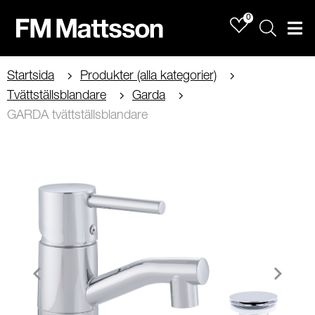
0
Sök
Men
Startsida
Produkter (alla kategorier)
Tvättställsblandare
Garda
GARDA tvättställsblandare
Item
1
of