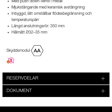
Med push down-ventil i metall
Mjukstängande med keramisk avstängning
Inbyggd, lätt omställbar flödesbegränsning och
temperaturspärr
Längd anslutningsrör: 350 mm
Hålmått Ø32–35 mm
Skyddsmodul
RESERVDELAR
DOKUMENT