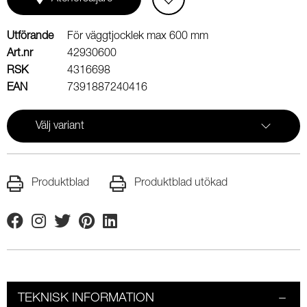
Utförande
För väggtjocklek max 600 mm
Art.nr
42930600
RSK
4316698
EAN
7391887240416
Välj variant
Produktblad
Produktblad utökad
Facebook
Instagram
Twitter
Pinterest
Linkedin
TEKNISK INFORMATION