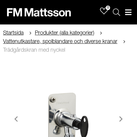
0
Sök
Men
Startsida
Produkter (alla kategorier)
Vattenutkastare, spolblandare och diverse kranar
Trädgårdskran med nyckel
Item
1
of