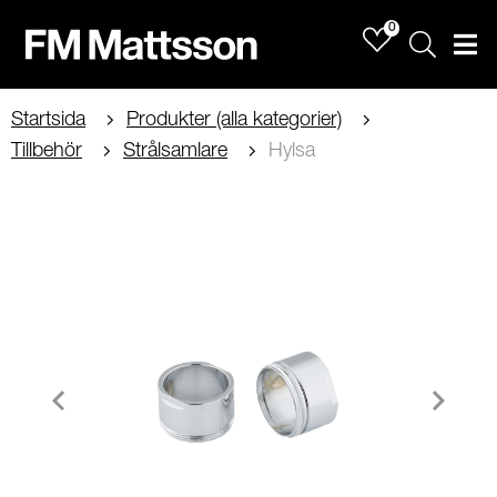
0
Sök
Men
Startsida
Produkter (alla kategorier)
Tillbehör
Strålsamlare
Hylsa
Item
1
of
2