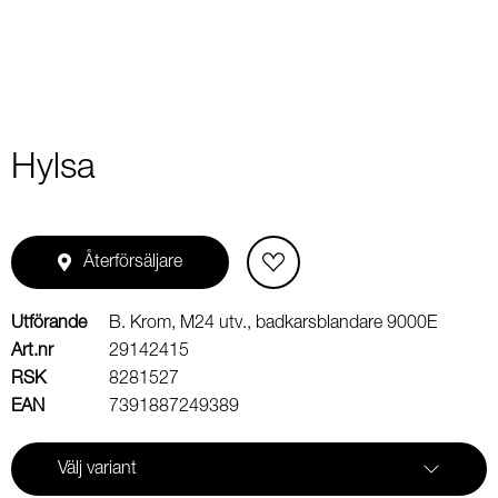
Hylsa
Återförsäljare
Utförande
B. Krom, M24 utv., badkarsblandare 9000E
Art.nr
29142415
RSK
8281527
EAN
7391887249389
Välj variant