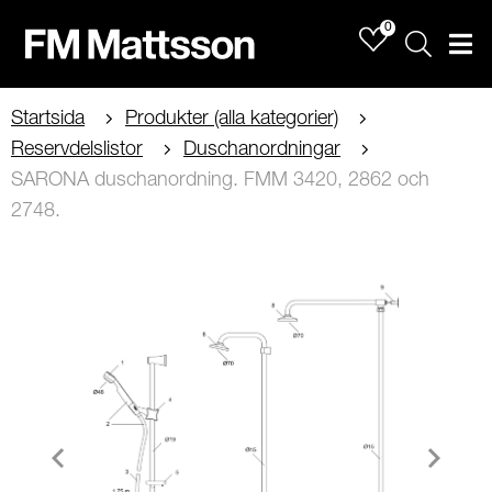
0
Sök
Men
Startsida
Produkter (alla kategorier)
Reservdelslistor
Duschanordningar
SARONA duschanordning. FMM 3420, 2862 och
2748.
Item