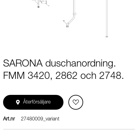
1
of
1
SARONA duschanordning.
FMM 3420, 2862 och 2748.
Återförsäljare
Art.nr
27480009_variant