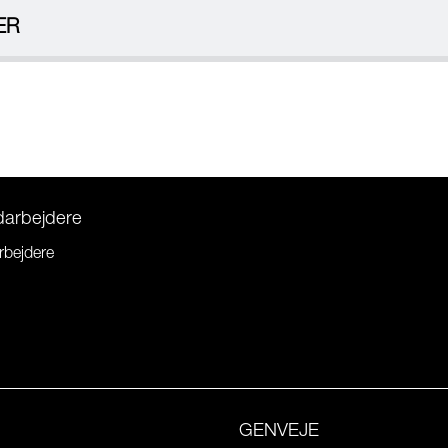
ER
darbejdere
rbejdere
GENVEJE