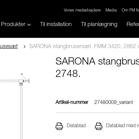
Vores medarbejdere
Media
Om FM M
Produkter
Til installation
Til planlægning
Refe
usesæt
SARONA stangbrusersæt. FMM 3420, 2862 
SARONA stangbrus
2748.
Artikel-nummer
27480009_variant
Datablad
Datablad med re