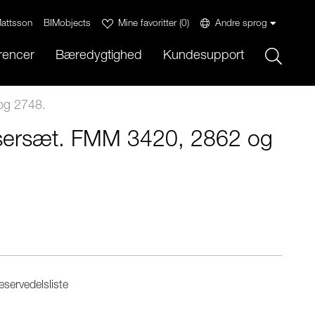
attsson
BIMobjects
Mine favoritter
(
0
)
Andre sprog
Sök
rencer
Bæredygtighed
Kundesupport
og 2748.
ersæt. FMM 3420, 2862 og
servedelsliste