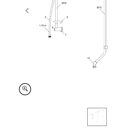
Item
1
of
1