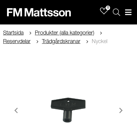
0
Sök
Men
Startsida
Produkter (alla kategorier)
Reservdelar
Trädgårdskranar
Nyckel
Item
1
of
2