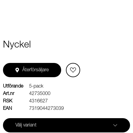
Nyckel
Återförsäljare
Utförande
5-pack
Art.nr
42735000
RSK
4316627
EAN
7319044273039
Välj variant