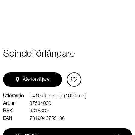
2
Spindelförlängare
Återförsäljare
Utförande
L=1094 mm, för (1000 mm)
Art.nr
37534000
RSK
4316880
EAN
7319043753136