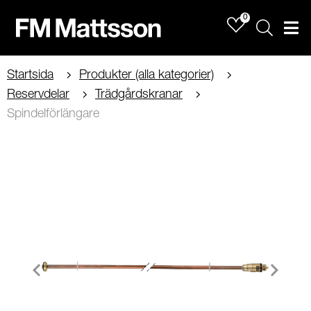
0
Sök
Men
Startsida
Produkter (alla kategorier)
Reservdelar
Trädgårdskranar
Spindelförlängare
Item
1
of