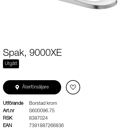
2
Spak, 9000XE
Utgått
Återförsäljare
Utförande
Borstad krom
Art.nr
S600096.75
RSK
8387024
EAN
7391887266836