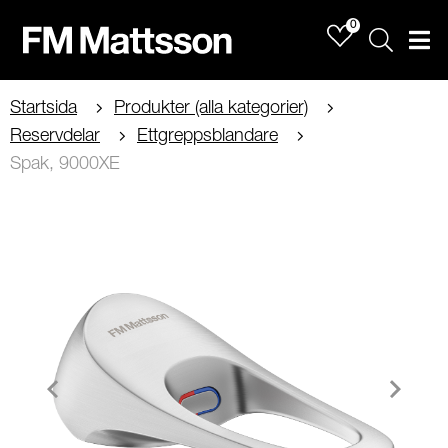
0
Sök
Men
Startsida
Produkter (alla kategorier)
Reservdelar
Ettgreppsblandare
Spak, 9000XE
Item
1
of