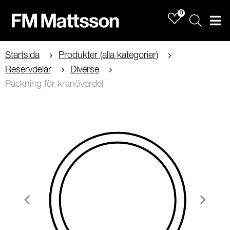
0
Sök
Men
Startsida
Produkter (alla kategorier)
Reservdelar
Diverse
Packning för kranöverdel
Item
1
of