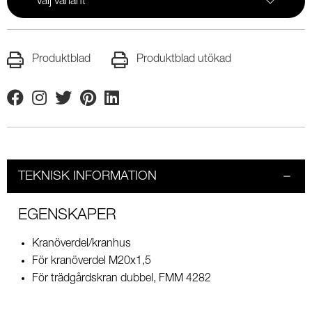
Välj variant
Produktblad
Produktblad utökad
Facebook
Instagram
Twitter
Pinterest
Linkedin
TEKNISK INFORMATION
EGENSKAPER
Kranöverdel/kranhus
För kranöverdel M20x1,5
För trädgårdskran dubbel, FMM 4282