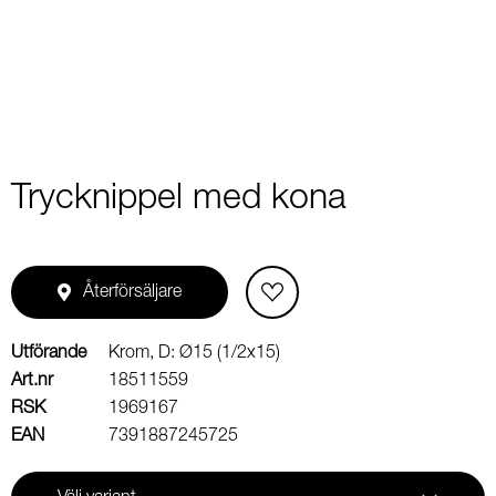
1
Trycknippel med kona
Återförsäljare
Utförande
Krom, D: Ø15 (1/2x15)
Art.nr
18511559
RSK
1969167
EAN
7391887245725