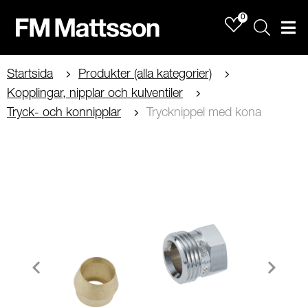
0
Sök
Men
Startsida
Produkter (alla kategorier)
Kopplingar, nipplar och kulventiler
Tryck- och konnipplar
Trycknippel med kona
Item
1
of