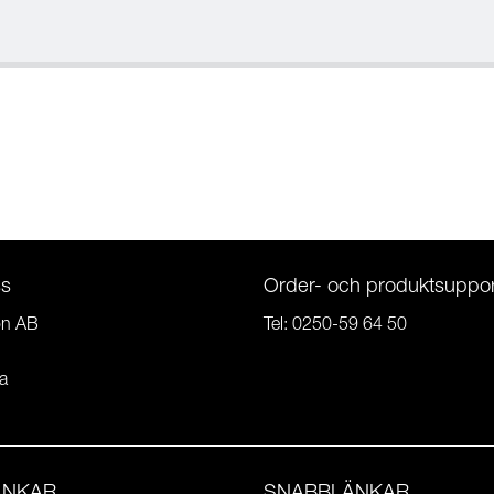
ss
Order- och produktsuppor
on AB
Tel:
0250-59 64 50
a
ÄNKAR
SNABBLÄNKAR