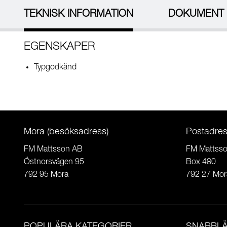
TEKNISK INFORMATION
DOKUMENT
EGENSKAPER
Typgodkänd
Mora (besöksadress)
Postadre
FM Mattsson AB
FM Mattss
Östnorsvägen 95
Box 480
792 95 Mora
792 27 Mor
POPULÄRA KATEGORIER
SNABBL