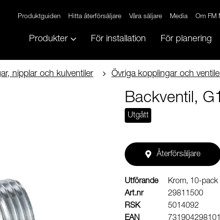
Produktguiden
Hitta återförsäljare
Våra säljare
Media
Om FM 
Produkter
För installation
För planering
r, nipplar och kulventiler
Övriga kopplingar och ventile
Backventil, G
Utgått
Återförsäljare
Utförande
Krom, 10-pack
Art.nr
29811500
RSK
5014092
EAN
73190429810