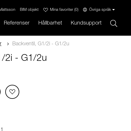
Mattsson
BIM objekt
Mina favoriter
(
0
)
Övriga språk
Sök
Referenser
Hållbarhet
Kundsupport
r
Backventil, G1/2i - G1/2u
1/2i - G1/2u
11