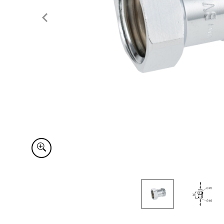
Item
1
of
2