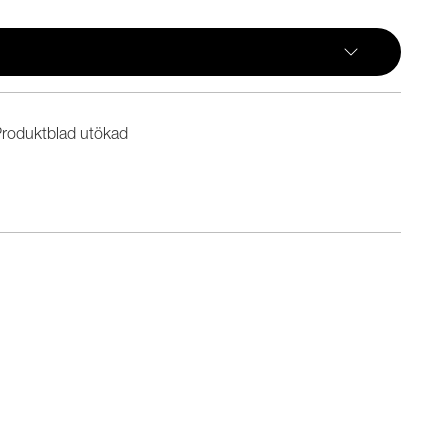
roduktblad utökad
n