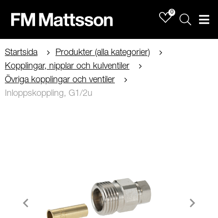
0
Sök
Men
Startsida
Produkter (alla kategorier)
Kopplingar, nipplar och kulventiler
Övriga kopplingar och ventiler
Inloppskoppling, G1/2u
Item