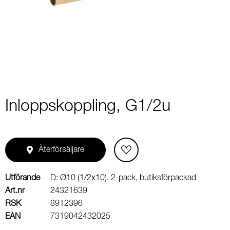
1
of
2
Inloppskoppling, G1/2u
Återförsäljare
Utförande
D: Ø10 (1/2x10), 2-pack, butiksförpackad
Art.nr
24321639
RSK
8912396
EAN
7319042432025