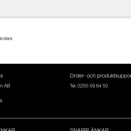
landare
ss
Order- och produktsuppor
on AB
Tel:
0250-59 64 50
a
ÄNKAR
SNABBLÄNKAR