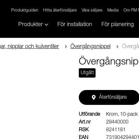
Produktguiden
Hitta återförsäljare
Våra säljare
Media
Om FM 
Produkter
För installation
För planering
r, nipplar och kulventiler
Övergångsnippel
Övergå
Övergångsnip
Utgått
Återförsäljare
Utförande
Krom, 10-pack
Art.nr
29440000
RSK
8241181
EAN
73190429440