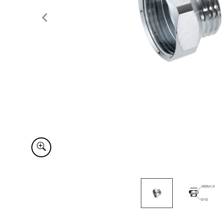
Item
1
of
2