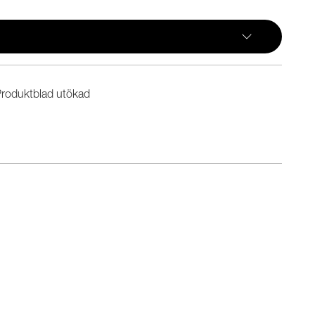
roduktblad utökad
n