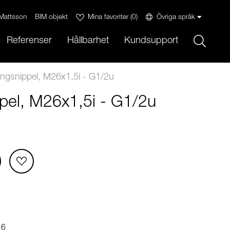
Mattsson
BIM objekt
Mina favoriter
(
0
)
Övriga språk
Sök
Referenser
Hållbarhet
Kundsupport
ngsnippel, M26x1,5i - G1/2u
pel, M26x1,5i - G1/2u
16