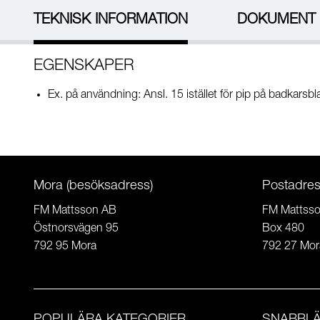
TEKNISK INFORMATION
DOKUMENT
EGENSKAPER
Ex. på användning: Ansl. 15 istället för pip på badkarsb
Mora (besöksadress)
Postadre
FM Mattsson AB
FM Mattss
Östnorsvägen 95
Box 480
792 95 Mora
792 27 Mor
POPULÄRA KATEGORIER
SNABBL