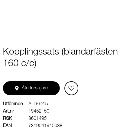
2
Kopplingssats (blandarfästen
160 c/c)
Återförsäljare
Utförande
A. D: Ø15
Art.nr
19452150
RSK
8601495
EAN
7319041945038