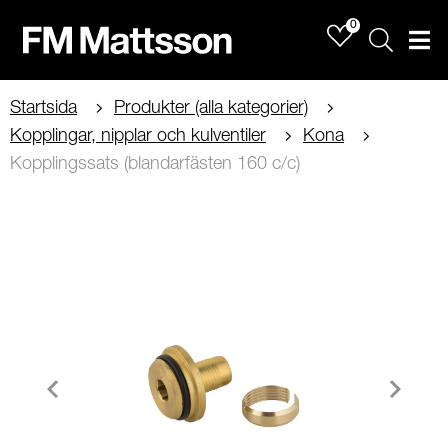
0
Sök
Men
Startsida
Produkter (alla kategorier)
Kopplingar, nipplar och kulventiler
Kona
Kopplingssats (blandarfästen 160 c/c)
Item
1
of