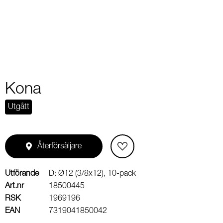
2
Kona
Utgått
Återförsäljare
Utförande
D: Ø12 (3/8x12), 10-pack
Art.nr
18500445
RSK
1969196
EAN
7319041850042