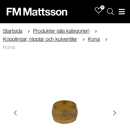
0
Sök
Men
Startsida
Produkter (alla kategorier)
Kopplingar, nipplar och kulventiler
Kona
Kona
Item
1
of