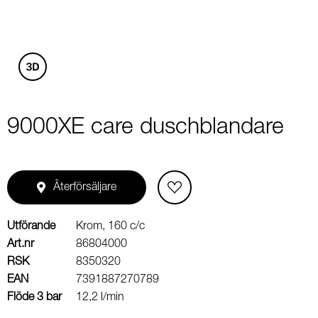
3
9000XE care duschblandare
Återförsäljare
Utförande
Krom, 160 c/c
Art.nr
86804000
RSK
8350320
EAN
7391887270789
Flöde 3 bar
12,2 l/min