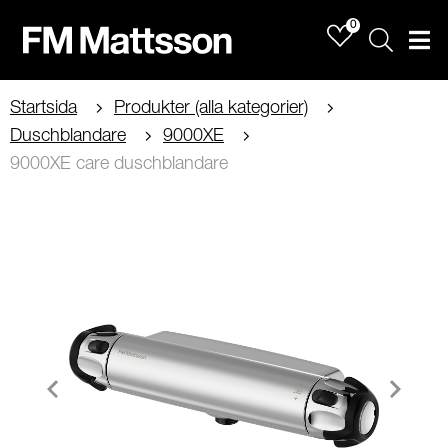
0
Sök
Men
Startsida
Produkter (alla kategorier)
Duschblandare
9000XE
9000XE care duschblandare
Item
1
of