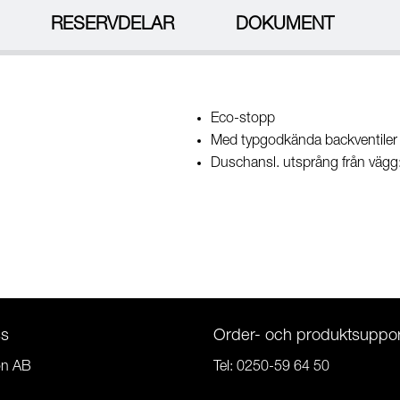
RESERVDELAR
DOKUMENT
Eco-stopp
Med typgodkända backventiler
Duschansl. utsprång från väg
ss
Order- och produktsuppor
on AB
Tel:
0250-59 64 50