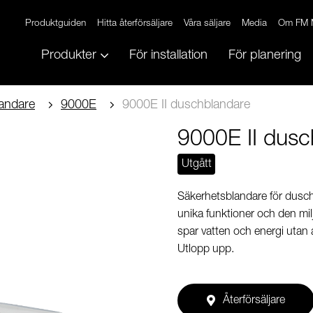
Produktguiden
Hitta återförsäljare
Våra säljare
Media
Om FM 
Produkter
För installation
För planering
andare
9000E
9000E II duschblandare
9000E II dusc
Utgått
Säkerhetsblandare för dusch 
unika funktioner och den m
spar vatten och energi utan
Utlopp upp.
Återförsäljare