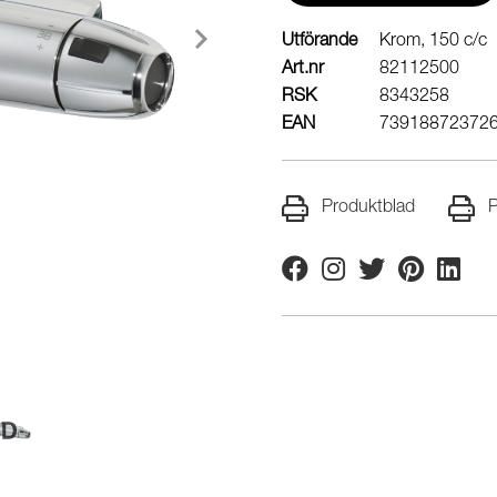
Utförande
Krom, 150 c/c
Art.nr
82112500
RSK
8343258
EAN
73918872372
Produktblad
P
Facebook
Instagram
Twitter
Pinterest
Linkedi