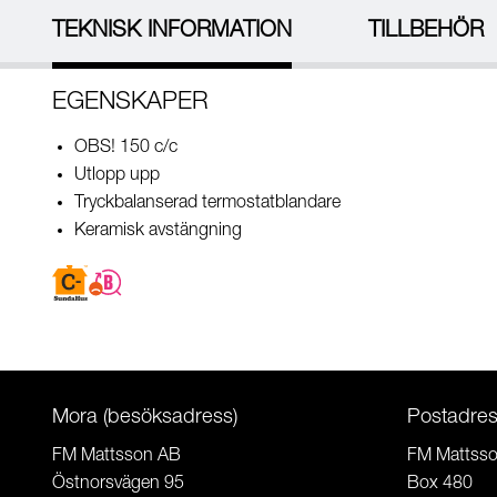
TEKNISK INFORMATION
TILLBEHÖR
EGENSKAPER
OBS! 150 c/c
Utlopp upp
Tryckbalanserad termostatblandare
Keramisk avstängning
Mora (besöksadress)
Postadre
FM Mattsson AB
FM Mattss
Östnorsvägen 95
Box 480