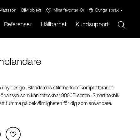
Mattsson
BIM objekt
Mina favoriter
(
0
)
Övriga språk
Sök
Referenser
Hållbarhet
Kundsupport
hblandare
i ny design. Blandarens stilrena form kompletterar de
iljöhänsyn som kännetecknar 9000E-serien. Smart teknik
 att tumma på bekvämligheten för dig som användare.