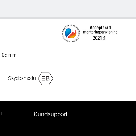
g: 85 mm
Skyddsmodul
t
Kundsupport