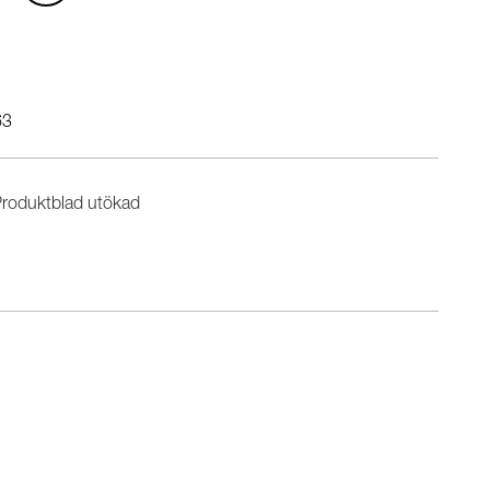
63
roduktblad utökad
n