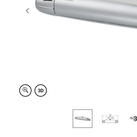
Item
1
of
3