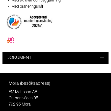
Med skruvar och väggtätning
Med dräneringshål
DOKUMENT
Mora (besöksadress)
FM Mattsson AB
Östnorsvägen 95
792 95 Mora