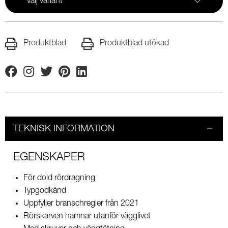
Välj variant
Produktblad
Produktblad utökad
Facebook
Instagram
Twitter
Pinterest
Linkedin
TEKNISK INFORMATION
EGENSKAPER
För dold rördragning
Typgodkänd
Uppfyller branschregler från 2021
Rörskarven hamnar utanför vägglivet