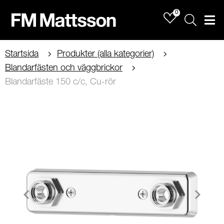
0
Sök
Men
Startsida
Produkter (alla kategorier)
Blandarfästen och väggbrickor
Blandarfäste 150 c/c, Cu-rör
Item
1
of