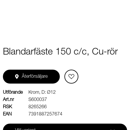
2
Blandarfäste 150 c/c, Cu-rör
Återförsäljare
Utförande
Krom, D: Ø12
Art.nr
S600037
RSK
8265266
EAN
7391887257674