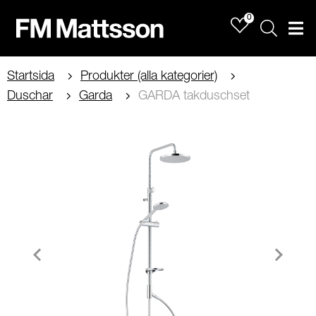
0
Sök
Men
Startsida
Produkter (alla kategorier)
Duschar
Garda
GARDA takduschset
Item
1
of
2