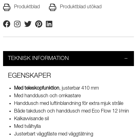
Produktblad
Produktblad utökad
Facebook
Instagram
Twitter
Pinterest
Linkedin
TEKNISK INFORMATION
EGENSKAPER
Med teleskopfunktion
, justerbar 410 mm
Med handdusch och omkastare
Handdusch med luftinblandning för extra mjuk stråle
Både takdusch och handdusch med Eco Flow 12 l/min
Kalkavvisande sil
Med tvålhylla
Justerbart väggfäste med väggtätning