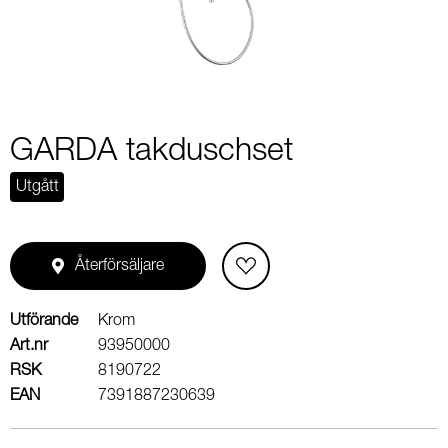
GARDA takduschset
Utgått
Återförsäljare
Utförande
Krom
Art.nr
93950000
RSK
8190722
EAN
7391887230639