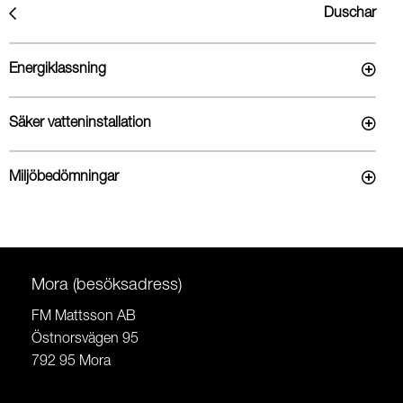
Duschar
Energiklassning
Säker vatteninstallation
Miljöbedömningar
Mora (besöksadress)
FM Mattsson AB
Östnorsvägen 95
792 95 Mora