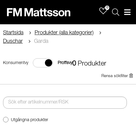
0
Sök
Men
Startsida
Produkter (alla kategorier)
Duschar
Garda
0
Produkter
Konsumentvy
Proffsvy
Rensa sökfilter
Utgångna produkter