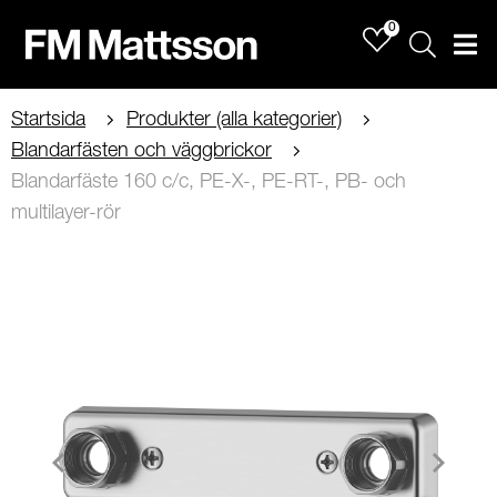
0
Sök
Men
Startsida
Produkter (alla kategorier)
Blandarfästen och väggbrickor
Blandarfäste 160 c/c, PE-X-, PE-RT-, PB- och
multilayer-rör
Item