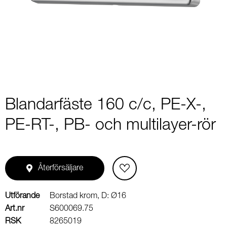
1
of
2
Blandarfäste 160 c/c, PE-X-,
PE-RT-, PB- och multilayer-rör
Återförsäljare
Utförande
Borstad krom, D: Ø16
Art.nr
S600069.75
RSK
8265019