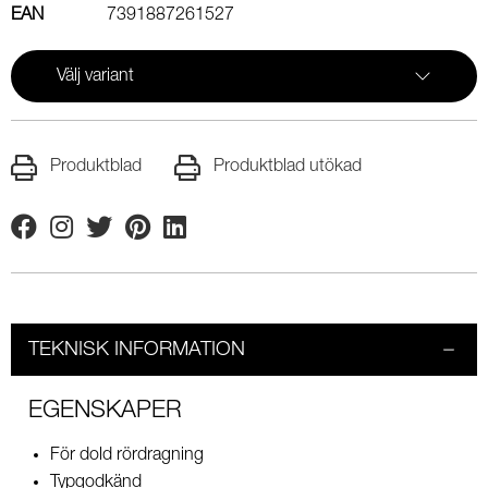
EAN
7391887261527
Välj variant
Produktblad
Produktblad utökad
Facebook
Instagram
Twitter
Pinterest
Linkedin
TEKNISK INFORMATION
EGENSKAPER
För dold rördragning
Typgodkänd