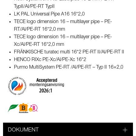
TypII/Al/PE-RT TypII
LK PAL Universal Pipe A16 16*2,0
TECE logo dimension 16 – multilayer pipe – PE-
RT/Al/PE-RT 16*2,0 mm
TECE logo dimension 16 – multilayer pipe – PE-
Xc/Al/PE-RT 16*2,0 mm
FRÄNKISCHE turatec multi 16*2 PE-RT II/Al/PE-RT II
HENCO RIXc PE-Xc/Al/PE-Xc 16*2
Purmo MultiSystem PE-RT /Al/PE-RT – Typ II 16×2,0
DOKUMENT