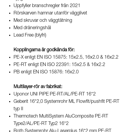
Uppfyller branschregler från 2021
Rörskarven hamnar utanför vägglivet
Med skruvar och väggtätning
Med dräneringshål
Lead Free (blyfri)
Kopplingarna är godkända för:
PE-X enligt EN ISO 15875: 15x2.5, 16x2.0 & 16x2.2
PE-RT enligt EN ISO 22391: 15x2.5 & 16x2.2
PB enligt EN ISO 15876: 16x2.0
Multilayer-rör av fabrikat:
Uponor UNI PIPE PE-RT/AL/PE-RT 16*2
Geberit 16*2,0 Systemrohr ML Flowfit/pushfit PE-RT
typ II
Thermotech MultiSystem AluComposite PE-RT
Type2/AL/PE-RT Typ2 16*2
Roth Systemrohr Alu-Laserplus 16*2 mm PE-RT