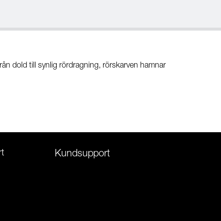
n dold till synlig rördragning, rörskarven hamnar
t
Kundsupport