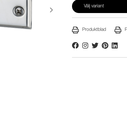
Välj variant
Produktblad
P
Facebook
Instagram
Twitter
Pinterest
Linkedi