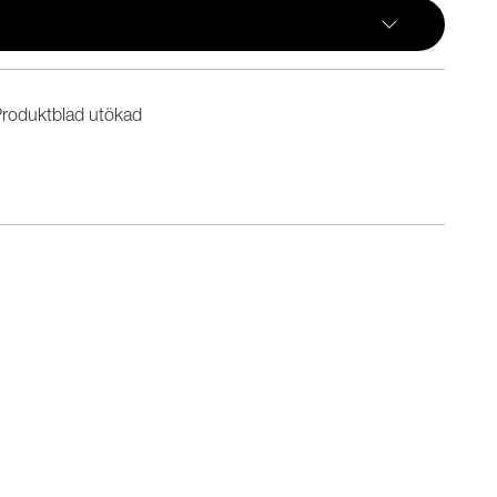
roduktblad utökad
n