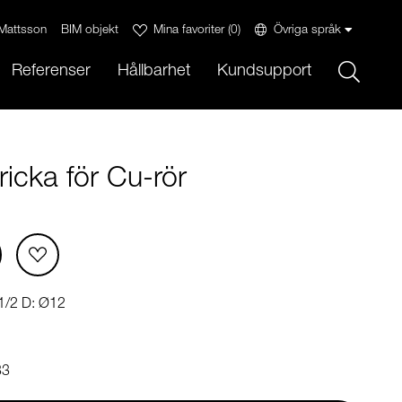
Mattsson
BIM objekt
Mina favoriter
(
0
)
Övriga språk
Sök
Referenser
Hållbarhet
Kundsupport
icka för Cu-rör
 G1/2 D: Ø12
33