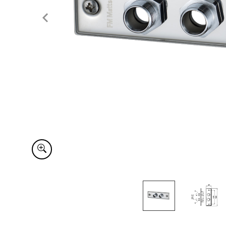
Item
1
of
2