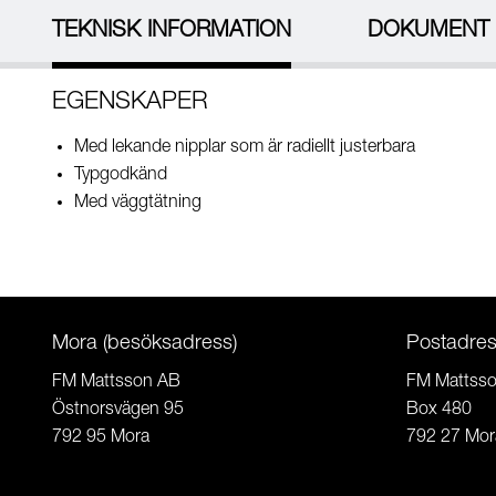
TEKNISK INFORMATION
DOKUMENT
EGENSKAPER
Med lekande nipplar som är radiellt justerbara
Typgodkänd
Med väggtätning
Mora (besöksadress)
Postadre
FM Mattsson AB
FM Mattss
Östnorsvägen 95
Box 480
792 95 Mora
792 27 Mor