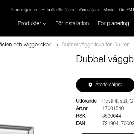
Produktguiden
Hitta återförsäljare
Våra säljare
Media
Om FM 
Produkter
För installation
För planering
ästen och väggbrickor
Dubbel väggbricka för Cu-rör
Dubbel väggbr
Återförsäljare
Utförande
Rostfritt stål,
Art.nr
17001540
RSK
8530644
EAN
73190417000