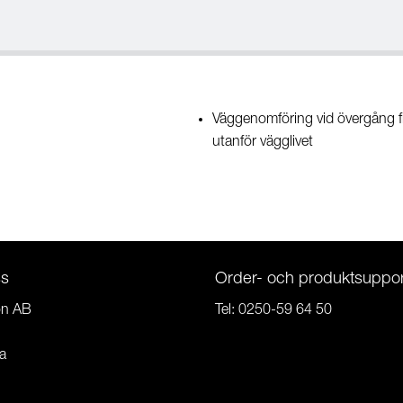
Väggenomföring vid övergång frå
utanför vägglivet
ss
Order- och produktsuppor
on AB
Tel:
0250-59 64 50
a