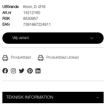
Utförande
Krom, D: Ø16
Art.nr
14212160
RSK
8530957
EAN
7391887224911
Välj variant
Produktblad
Produktblad utökad
Facebook
Instagram
Twitter
Pinterest
Linkedin
TEKNISK INFORMATION