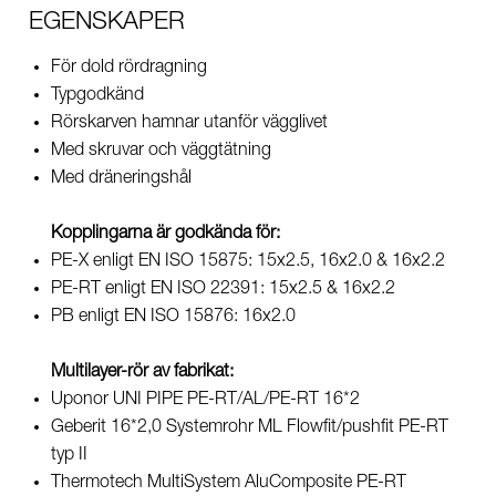
EGENSKAPER
För dold rördragning
Typgodkänd
Rörskarven hamnar utanför vägglivet
Med skruvar och väggtätning
Med dräneringshål
Kopplingarna är godkända för:
PE-X enligt EN ISO 15875: 15x2.5, 16x2.0 & 16x2.2
PE-RT enligt EN ISO 22391: 15x2.5 & 16x2.2
PB enligt EN ISO 15876: 16x2.0
Multilayer-rör av fabrikat:
Uponor UNI PIPE PE-RT/AL/PE-RT 16*2
Geberit 16*2,0 Systemrohr ML Flowfit/pushfit PE-RT
typ II
Thermotech MultiSystem AluComposite PE-RT