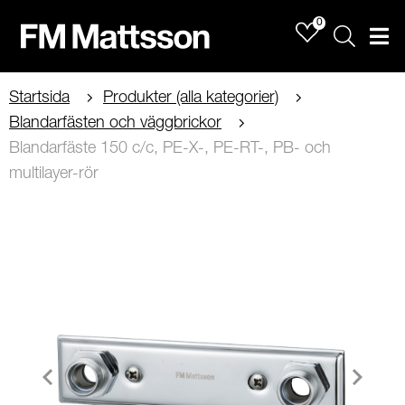
0
Sök
Men
Startsida
Produkter (alla kategorier)
Blandarfästen och väggbrickor
Blandarfäste 150 c/c, PE-X-, PE-RT-, PB- och
multilayer-rör
Item