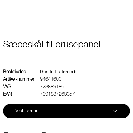
Sæbeskål til brusepanel
Beskrivelse
Rustfritt utførende
Artikel-nummer
94641600
VVS
723889186
EAN
7391887263057
Vælg variant