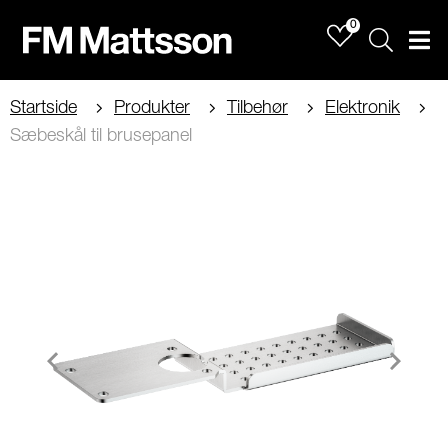
0
Sök
Men
Startside
Produkter
Tilbehør
Elektronik
Sæbeskål til brusepanel
Item
1
of
2