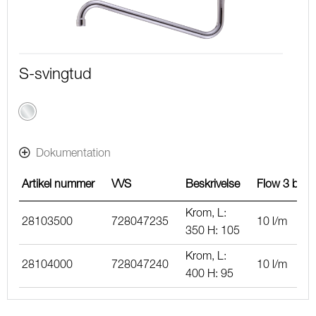
S-svingtud
Krom
Dokumentation
Artikel nummer
VVS
Beskrivelse
Flow 3 bar
Krom, L:
28103500
728047235
10 l/m
350 H: 105
Krom, L:
28104000
728047240
10 l/m
400 H: 95