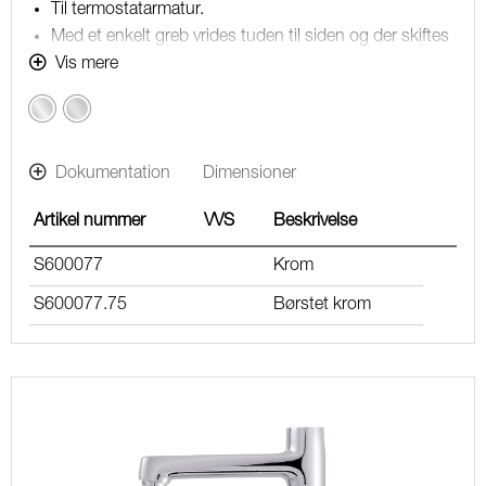
Til termostatarmatur.
Med et enkelt greb vrides tuden til siden og der skiftes
fra kar til bruser.
Vis mere
Længde 123 mm.
Krom
Børstet
krom
Dokumentation
Dimensioner
Artikel nummer
VVS
Beskrivelse
S600077
Krom
S600077.75
Børstet krom