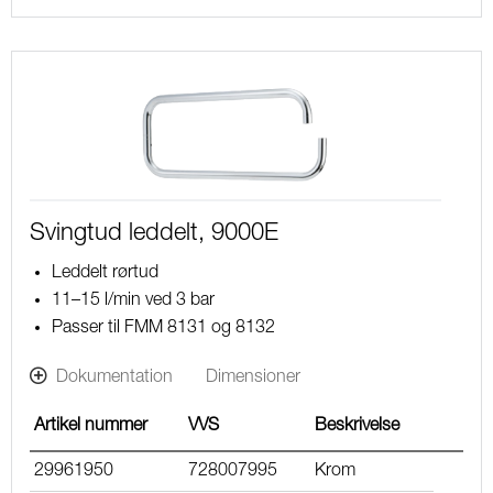
Svingtud leddelt, 9000E
Leddelt rørtud
11–15 l/min ved 3 bar
Passer til FMM 8131 og 8132
Dokumentation
Dimensioner
Artikel nummer
VVS
Beskrivelse
29961950
728007995
Krom