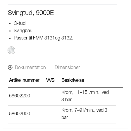
Svingtud, 9000E
C-tud.
Svingbar.
Passer til FMM 8131og 8132.
Krom
Dokumentation
Dimensioner
Artikel nummer
VVS
Beskrivelse
Krom, 11–15 l/min., ved
58602200
3 bar
Krom, 7–9 l/min., ved 3
58602000
bar