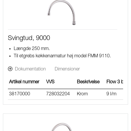
Svingtud, 9000
Længde 250 mm.
Til etgrebs køkkenarmatur høj model FMM 9110.
Dokumentation
Dimensioner
Artikel nummer
VVS
Beskrivelse
Flow 3 bar
38170000
728032204
Krom
9 l/m