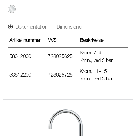
Krom
Dokumentation
Dimensioner
Artikel nummer
VVS
Beskrivelse
Krom, 7–9
58612000
728025625
l/min., ved 3 bar
Krom, 11–15
58612200
728025725
l/min., ved 3 bar