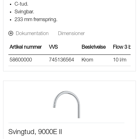
C-tud.
Svingbar.
233 mm fremspring.
Dokumentation
Dimensioner
Artikel nummer
VVS
Beskrivelse
Flow 3 bar
58600000
745136564
Krom
10 l/m
Svingtud, 9000E II