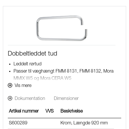
Dobbeltleddet tud
Leddelt rørtud
Passer til væghængt FMM 8131, FMM 8132, Mora
MMIX W5 og Mora CERA W5
11–15 l/min ved 3 bar
Vis mere
Dokumentation
Dimensioner
Artikel nummer
VVS
Beskrivelse
S600289
Krom, Længde 920 mm