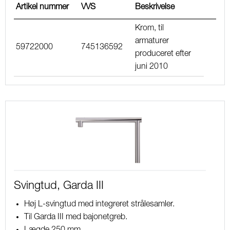
Artikel nummer
VVS
Beskrivelse
Krom, til
armaturer
59722000
745136592
produceret efter
juni 2010
Svingtud, Garda III
Høj L-svingtud med integreret strålesamler.
Til Garda III med bajonetgreb.
Lægde 250 mm.