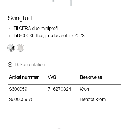
Svingtud
Til CERA duo miniprofi
Til 9000XE flexi, produceret fra 2023
Krom
Børstet
/
krom
Sort
Dokumentation
Artikel nummer
VVS
Beskrivelse
S600059
716270824
Krom
S600059.75
Børstet krom