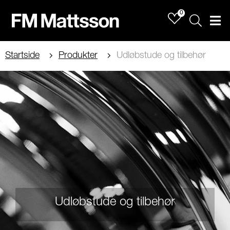
0
Sök
Men
Startside
Produkter
Udløbstude og tilbehør
Udløbstude og tilbehør