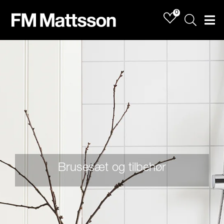
0
Sök
Men
Brusesæt og tilbehør