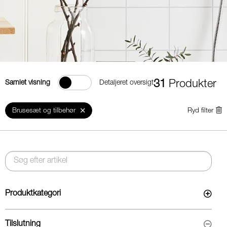
31
Produkter
Samlet visning
Detaljeret oversigt
Brusesæt og tilbehør
Ryd filter
Produktkategori
Tilslutning