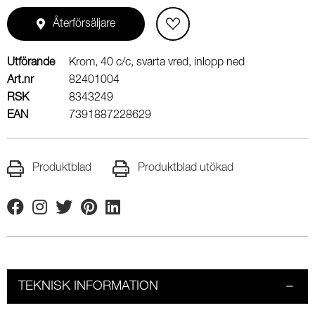
Återförsäljare
Utförande
Krom, 40 c/c, svarta vred, inlopp ned
Art.nr
82401004
RSK
8343249
EAN
7391887228629
Produktblad
Produktblad utökad
Facebook
Instagram
Twitter
Pinterest
Linkedin
TEKNISK INFORMATION