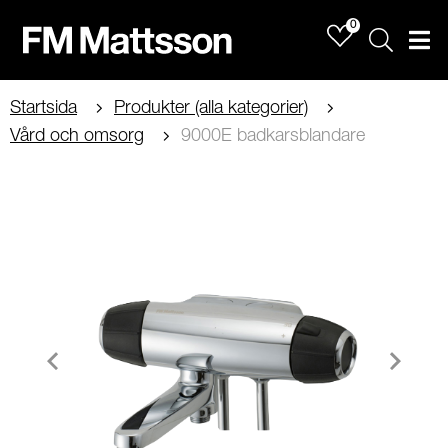
0
Sök
Men
Startsida
Produkter (alla kategorier)
Vård och omsorg
9000E badkarsblandare
Item
1
of
2