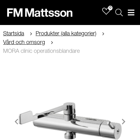
0
Sök
Men
Startsida
Produkter (alla kategorier)
Vård och omsorg
MORA clinic operationsblandare
Item
1
of