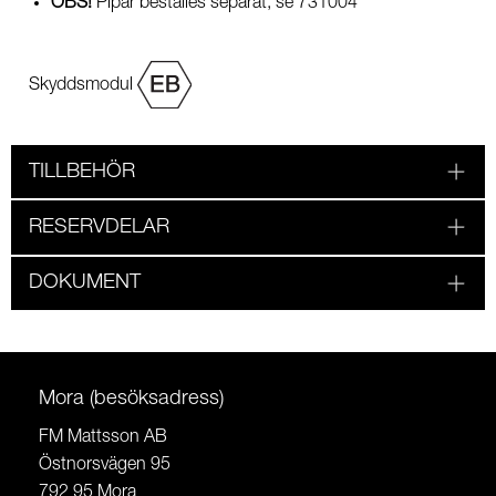
OBS!
Pipar beställes separat, se 731004
Skyddsmodul
TILLBEHÖR
RESERVDELAR
DOKUMENT
Mora (besöksadress)
FM Mattsson AB
Östnorsvägen 95
792 95 Mora