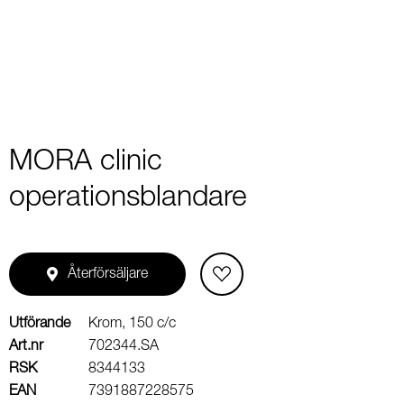
2
MORA clinic
operationsblandare
Återförsäljare
Utförande
Krom, 150 c/c
Art.nr
702344.SA
RSK
8344133
EAN
7391887228575